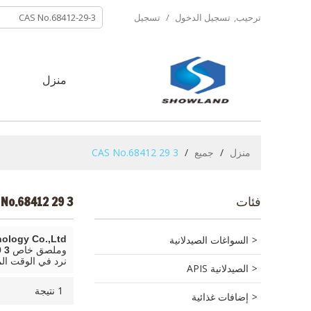
ترحيب,
تسجيل الدخول
/
تسجيل
منزل
ح
منزل
/
جميع
/
CAS No.68412 29 3
فئات
No.68412 29 3
السواغات الصيدلانية
logy Co.,Ltd.
وملصق خاص
 3
نرد في الوقت ال
الصيدلانية APIS
1 نتيجة
إضافات غذائية