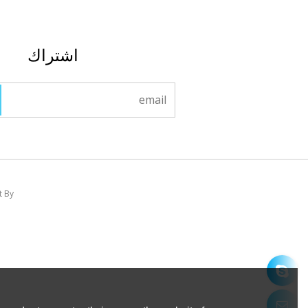
اشتراك
t By