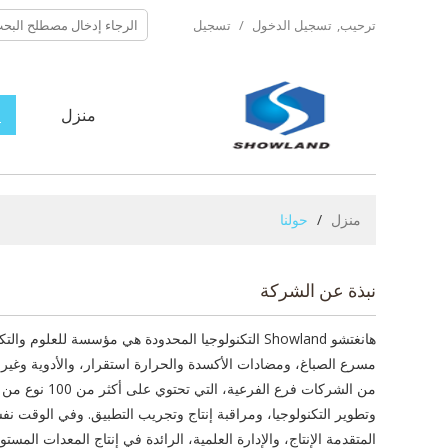
ترحيب,
تسجيل الدخول
/
تسجيل
منزل
ح
منزل
/
حولنا
نبذة عن الشركة
هانغتشو
Showland
التكنولوجيا المحدودة
هي مؤسسة
للعلوم و
التك
مسرع
الصباغ
، ومضادات الأكسدة
والحرارة
استقرار،
والأدوية
وغير 
من
الشركات فرع
الفرعية،
التي تحتوي على أكثر
من 100 نوع
من ا
وتطوير التكنولوجيا
، ومراقبة
إنتاج وتجريب
التطبيق.
وفي الوقت نف
المتقدمة
الإنتاج
، والإدارة العلمية
،
الرائدة في
إنتاج
المعدات
المستور