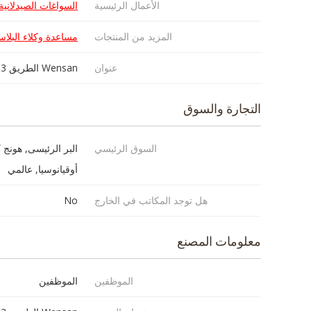
الأعمال الرئيسية
السواغات الصيدلانية
المزيد من المنتجات
مساعدة وكلاء البلاس
عنوان
Wensan الطريق 553، والمؤسسات الصغيرة والمتوسطة الحجم في مقاطعة تشجيانغ بناء، غرفة 2118
التجارة والسوق
السوق الرئيسي
البر الرئيسى, هونج ك
أوقيانوسيا, عالمي
هل توجد المكاتب في الخارج
No
معلومات المصنع
الموظفين
الموظفين