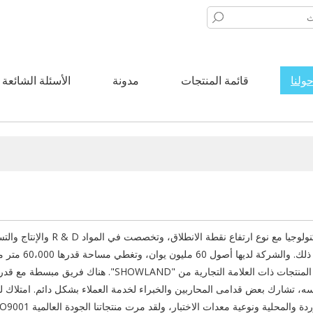
ولنا
قائمة المنتجات
مدونة
الأسئلة الشائعة
نولوجيا مع
نوع
ارتفاع نقطة الانطلاق
، وتخصصت
في المواد
D
&
R
والإنتاج والت
ذلك.
والشركة لديها
أصول
60 مليون يوان
، وتغطي مساحة
قدرها 60،000 متر
م
لمنتجات ذات
العلامة التجارية
من
"
SHOWLAND
"
.
هناك فريق
مبسطة
مع قدر
سه،
تشارك
بعض
قدامى المحاربين
والخبراء
لخدمة العملاء
بشكل دائم
.
امتلاك
ل
دة والمحلية
ونوعية
معدات الاختبار
، ولقد مرت
منتجاتنا
الجودة العالمية
SO9001