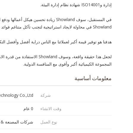
إدارة
و
ISO14001
شهادة نظام إدارة
البيئة.
في المستقبل،
سوف
Showland
زيادة تحسين
هيكل
أعمالها
ودفع
ا
Showland
في محاولة لايجاد
استراتيجية
لتجنب
تآكل
متناغم
فوائد
هدفنا
هو
توفير قيمة أكبر ل
عملائنا
مع الناس
دراية
أفضل
وأفضل
التك
لجعل هذا
حقيقة واقعة
، وسوف
Showland
الاستفادة من
قدرة
الاب
المجموعة الكيميائية
أكبر وأقوى
مع
المنافسة الدولية.
معلومات أساسية
شركة
hnology Co.,Ltd.
وقت الانشاء
0 عام
نوع العمل
شركات المصنعة & ا