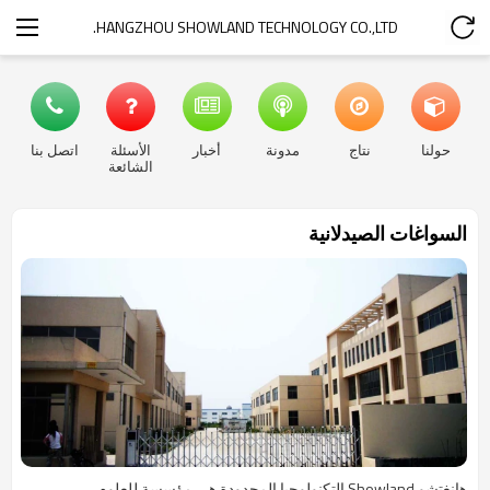
HANGZHOU SHOWLAND TECHNOLOGY CO.,LTD.
حولنا
نتاج
مدونة
أخبار
الأسئلة
اتصل بنا
الشائعة
السواغات الصيدلانية
هانغتشو Showland التكنولوجيا المحدودة هي مؤسسة للعلوم