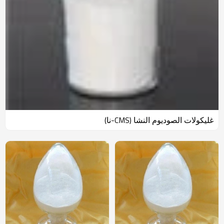
غليكولات الصوديوم النشا (CMS-نا)