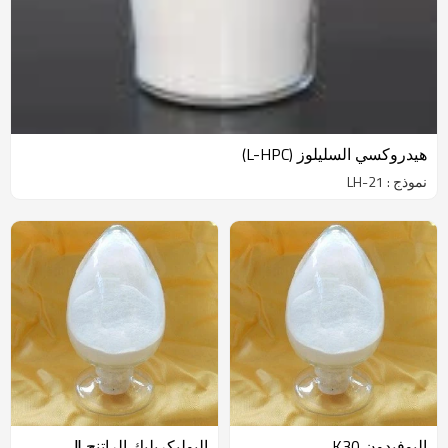
هيدروكسي السليلوز (L-HPC)
نموذج : LH-21
البوفيدون K30
البوليكريليك الراتنج Ⅱ