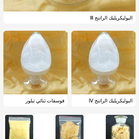
البوليكريليك الراتنج Ⅲ
البوليكريليك الراتنج Ⅳ
فوسفات ثنائي تبلور