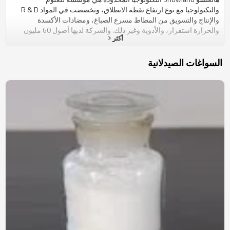
والتكنولوجيا مع نوع ارتفاع نقطة الانطلاق، وتخصصت في المواد R & D
والإنتاج والتسويق من المطاط مسرع الصباغ، ومضادات الأكسدة
والحرارة استقرار، والأدوية وغير ذلك. والشركة لديها أصول 60 مليون
أكثر
يوان، وتغطي مساحة قدرها 60،000 متر مربع. هناك نوعان من الشركات
فرع الفرعية، التي تحتوي على أكثر من 100 نوع من المنتجات ذات
العلامة التجارية من "SHOWLAND". هناك فريق مبسطة مع قدرات قوية
السواغات الصيدلانية
للبحث وتطوير التكنولوجيا، ومراقبة إنتاج وتجريب التطبيق. وفي الوقت
نفسه، تشارك بعض قدامى المحاربين والخبراء لخدمة العملاء بشكل دائم.
امتلاك لدينا التكنولوجيا المتقدمة الإنتاج، والإدارة العلمية، الرائدة في إنتاج
المعدات المستوردة والمحلية ونوعية معدات الاختبار، ولقد مرت منتجاتنا
الجودة العالمية ISO9001 شهادة نظام إدارة وISO14001 شهادة نظام
إدارة البيئة. في المستقبل، سوف Showland زيادة تحسين هيكل أعمالها
ودفع المزيد من الاهتمام لأعمالها الرئيسية. كما يقول المثل الصيني "الوئام
يجلب الثروة،" سوف Showland في محاولة لايجاد استراتيجية لتجنب
تآكل متناغم فوائد كلا المشغلين المنبع والمصب. هدفنا هو توفير قيمة أكبر
لعملائنا مع الناس دراية أفضل وأفضل التكنولوجيا. مهمتنا هي أن تكون
الرائدة في جميع أنحاء العالم لصناعة وتسويق التكنولوجيا يحركها الخدمات
الكيميائية المتخصصة والمنتجات والحلول. لجعل هذا حقيقة واقعة، وسوف
Showland الاستفادة من قدرة الابتكار والمنافسة استراتيجية استخدام
فارق لبناء ميزتها في المواد المتقدمة والمواد الكيميائية المتخصصة. سوف
Showland بناء نفسها إلى شركة المجموعة الكيميائية أكبر وأقوى مع
المنافسة الدولية.