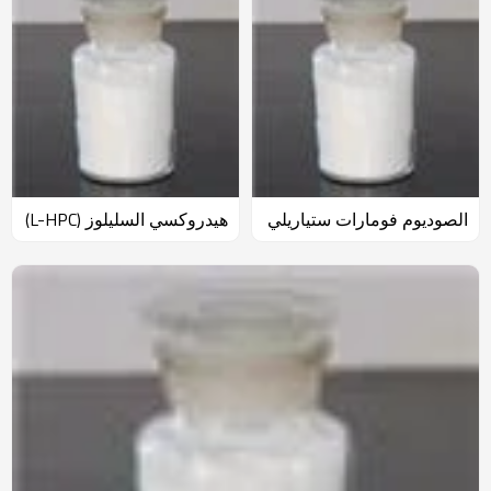
الصوديوم فومارات ستياريلي
هيدروكسي السليلوز (L-HPC)