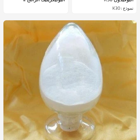
نموذج : K30