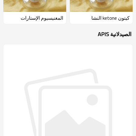
كيتون ketone النشا
المغنيسيوم الإستارات
الصيدلانية APIS