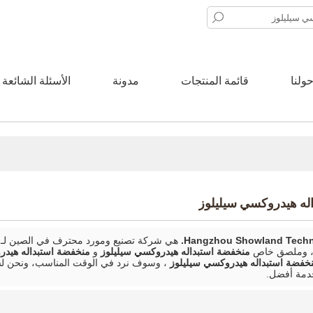
ولنا
قائمة المنتجات
مدونة
الأسئلة الشائعة
له هيدروكسي سيليلوز
Hangzhou Showland Techno
هي شركة تصنيع ومورد محترف في الصين لـ
 ، وملصق خاص
منخفضة استبداله هيدروكسي سيليلوز
و
منخفضة استبداله هيدر
خفضة استبداله هيدروكسي سيليلوز
، وسوف نرد في الوقت المناسب، ونحن لس
دمة أفضل.