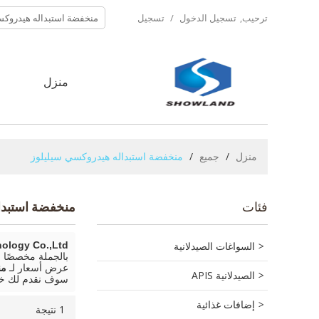
ترحيب,
تسجيل الدخول
/
تسجيل
منزل
ح
منزل
/
جميع
/
منخفضة استبداله هيدروكسي سيليلوز
فئات
منخفضة استبدا
السواغات الصيدلانية
logy Co.,Ltd.
بالجملة مخصصًا
عرض أسعار لـ
من
الصيدلانية APIS
سوف نقدم لك خ
إضافات غذائية
1 نتيجة