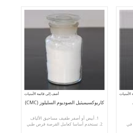
الأمنيات
أضف إلى قائمة الأمنيات
كاربوكسيميثيل الصوديوم السليلوز (CMC)
1. أبيض أو أصفر طفيف مساحيق الألياف
 في
2. تستخدم أساسا كعامل القرصة قرص طبي
ملطف للسعال، وكيل الموثق، عامل طلاء