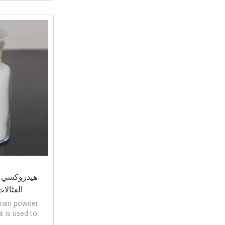
و
هيدروكسي بر
الفثالات (P-HP55
grain powder
t is used to
rs dation by