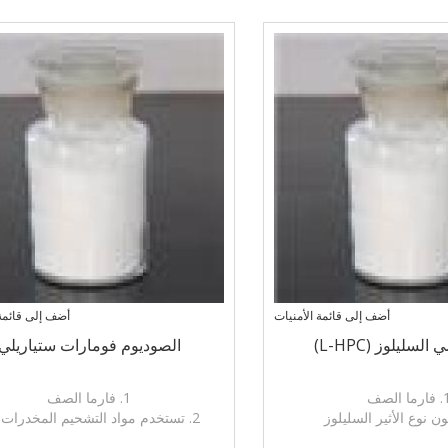
، أو عامل مضاد لللزج
اللاصقة، وملء كيل
أضف إلى قائمة الأمنيات
أضف إلى قائمة 
سليلوز (L-HPC)
الصوديوم فومارات ستياريلي
رما الصف
1. فارما الصف
2. تستخدم مواد التشحيم المخدرات
اسا في انهيار إعداد الصلبة
الملحقات