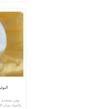
البولي
وهي تستخدم أس
والمواد ذوبان 