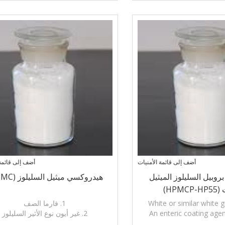
الترابط وكيل
أضف إلى قائمة الأمنيات
أضف إلى قائمة 
وبيل السليلوز الميثيل
هيدروكسي ميثيل السليلوز (HPMC)
HPMC)
White or similar white 
1. فارما الصف
An enteric coating agen
2. غير أيون نوع الأثير السليلوز
protect drugs from deg
3. تستخدم أساسا في انهيار إعداد ال