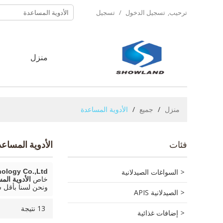
ترحيب,
تسجيل الدخول
/
تسجيل
منزل
ح
منزل
/
جميع
/
الأدوية المساعدة
فئات
الأدوية المساعد
السواغات الصيدلانية
logy Co.,Ltd.
خاص
الأدوية الم
ونحن لسنا بأقل
الصيدلانية APIS
13 نتيجة
إضافات غذائية