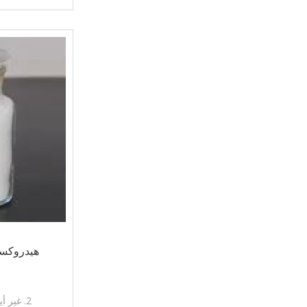
ملطف للسعال،
و
هيدروكسي ال
1. فا
2. غير أيون نوع الأثير السليلوز