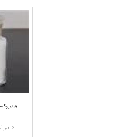
الكبسولة
هيدروكسي ال
1. فا
2. غير أيون نوع الأثير السليلوز
3. تستخدم أس