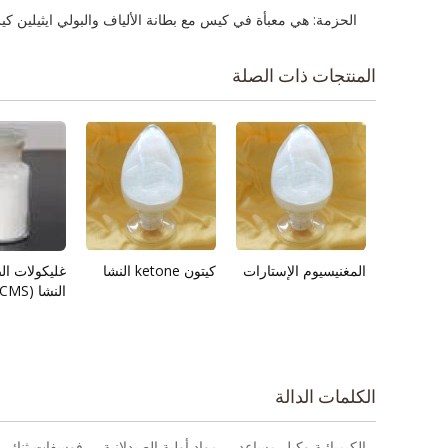
الحزمة:
هي معبأة
في كيس
مع
بطانة
الألياف و
البولي ايثيلين
كي
المنتجات ذات الصلة
المغنيسيوم الإستارات
كيتون ketone النشا
غليكولات ال
النشا (CMS-نا)
الكلمات الدالة
الكيميائية وكيل مساعد
مواد أولية الصيدلانية
فوسفات ثنائي ت