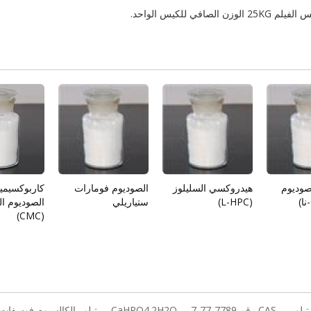
س
الفيلم
25KG
الوزن الصافي
للكيس الواحد
.
صوديوم
هيدروكسي السليلوز
الصوديوم فومارات
كاربوكسيميث
(L-HPC)
ستياريلي
الصوديوم ال
(CMC)
بلور
CAS رقم 7789-77-7
CaHPO4.2H2O
تبلور الكالسيوم فوسفات 