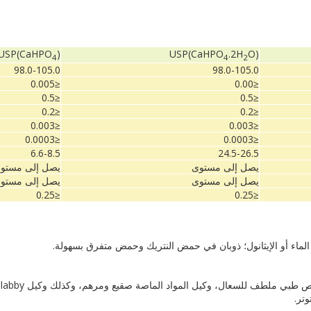
USP(CaHPO
)
USP(CaHPO
.2H
O)
4
4
2
98.0-105.0
98.0-105.0
≤0.005
≤0.00
≤0.5
≤0.5
≤0.2
≤0.2
≤0.003
≤0.003
≤0.0003
≤0.0003
6.6-8.5
24.5-26.5
يصل إلى مستوى
يصل إلى مستو
يصل إلى مستوى
يصل إلى مستو
≤0.25
≤0.25
لماء أو
الإيثانول
؛
ذوبان
في حمض
النتريك
وحمض
متفرق
بسهولة.
ص طبي ملطف للسعال
،
وكيل
المواد الماصة
صقيع
و
مرهم
، وكذلك
وكيل
slabby
وتر.