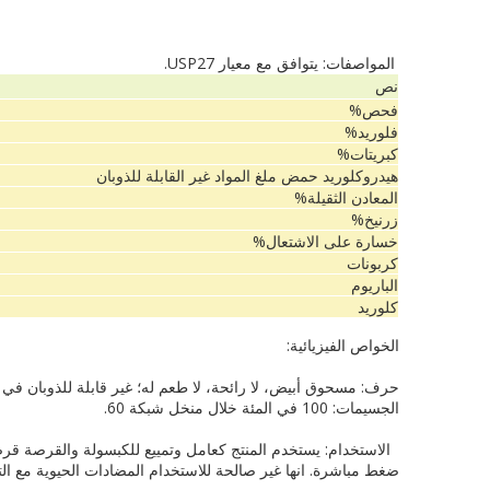
المواصفات
:
يتوافق مع
معيار
USP27
.
نص
فحص
%
فلوريد
%
كبريتات
%
هيدروكلوريد
حمض
ملغ
المواد
غير القابلة للذوبان
المعادن الثقيلة
%
زرنيخ
%
خسارة
على الاشتعال
%
كربونات
الباريوم
كلوريد
الخواص الفيزيائية
:
حرف
:
مسحوق أبيض
، لا
رائحة
،
لا طعم له
؛
غير قابلة للذوبان
في ا
الجسيمات
: 100
في المئة خلال
منخل
شبكة
60.
الاستخدام:
يستخدم
المنتج
كعامل و
تمييع
لل
كبسولة
و
القرصة قر
ضغط
مباشرة.
انها
غير صالحة
للاستخدام
المضادات الحيوية
مع
الت