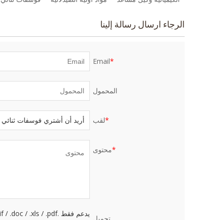
الرجاء ارسال رسالة إلينا
Email
*
المحمول
*
لقب
*
محتوى
يدعم فقط .rar / .zip / .jpg / .png / .gif / .doc / .xls / .pdf ، بحد أقصى 20 ميجا
تحميل