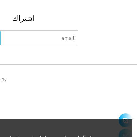
اشتراك
t By